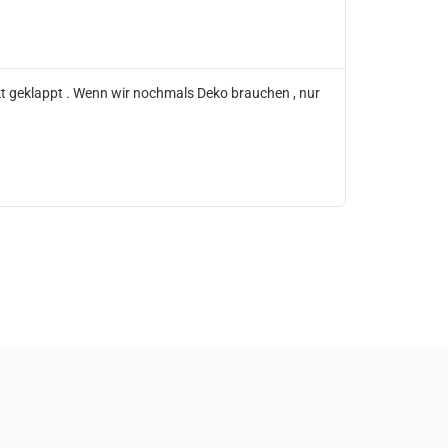
T
G
kt geklappt . Wenn wir nochmals Deko brauchen , nur
Liebe Famili
nochmal ganz
freundliche
Event, dann 