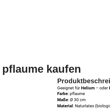
s pflaume kaufen
Produktbeschre
Geeignet für
Helium
– oder
Farbe
: pflaume
Maße
: Ø 30 cm
Material
: Naturlatex (biolo