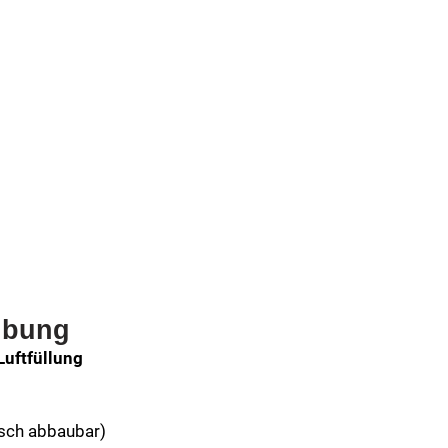
ibung
Luftfüllung
gisch abbaubar)