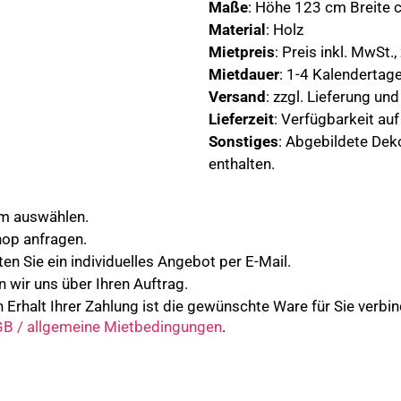
Maße
: Höhe 123 cm Breite 
Material
: Holz
Mietpreis
: Preis inkl. MwSt.,
Mietdauer
: 1-4 Kalendertag
Versand
: zzgl. Lieferung un
Lieferzeit
: Verfügbarkeit au
Sonstiges
: Abgebildete Dek
enthalten.
um auswählen.
hop anfragen.
en Sie ein individuelles Angebot per E-Mail.
n wir uns über Ihren Auftrag.
 Erhalt Ihrer Zahlung ist die gewünschte Ware für Sie verbind
B / allgemeine Mietbedingungen
.