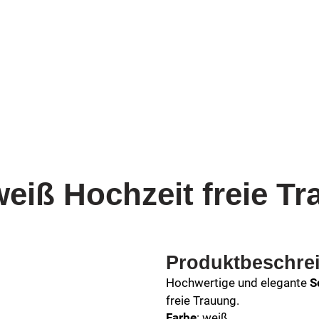
eiß Hochzeit freie T
Produktbeschre
Hochwertige und elegante
S
freie Trauung.
Farbe
: weiß