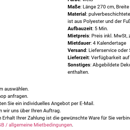
Maße
: Länge 270 cm, Breit
Material
: pulverbeschichtet
ist aus Polyester und der Fuß
Aufbauzeit
: 5 Min.
Mietpreis
: Preis inkl. MwSt, 
Mietdauer
: 4 Kalendertage
Versand
: Lieferservice ode
Lieferzeit
: Verfügbarkeit au
Sonstiges
: Abgebildete Dek
enthalten.
um auswählen.
hop anfragen.
en Sie ein individuelles Angebot per E-Mail.
n wir uns über Ihren Auftrag.
 Erhalt Ihrer Zahlung ist die gewünschte Ware für Sie verbind
B / allgemeine Mietbedingungen
.