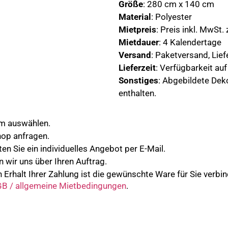
Größe
: 280 cm x 140 cm
Material
: Polyester
Mietpreis
: Preis inkl. MwSt.
Mietdauer
: 4 Kalendertage
Versand
: Paketversand, Lie
Lieferzeit
: Verfügbarkeit au
Sonstiges
: Abgebildete Dek
enthalten.
um auswählen.
hop anfragen.
en Sie ein individuelles Angebot per E-Mail.
n wir uns über Ihren Auftrag.
 Erhalt Ihrer Zahlung ist die gewünschte Ware für Sie verbind
B / allgemeine Mietbedingungen
.