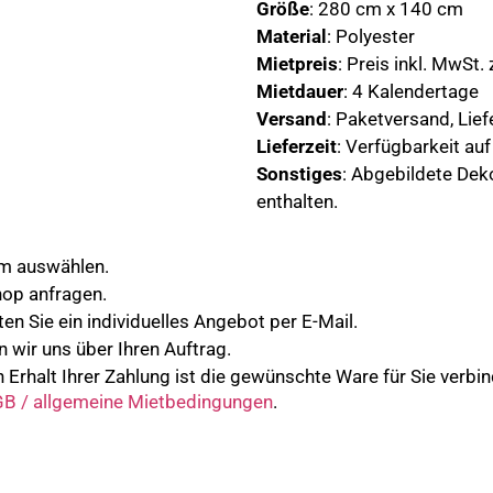
Größe
: 280 cm x 140 cm
Material
: Polyester
Mietpreis
: Preis inkl. MwSt.
Mietdauer
: 4 Kalendertage
Versand
: Paketversand, Lie
Lieferzeit
: Verfügbarkeit au
Sonstiges
: Abgebildete Dek
enthalten.
um auswählen.
hop anfragen.
en Sie ein individuelles Angebot per E-Mail.
n wir uns über Ihren Auftrag.
 Erhalt Ihrer Zahlung ist die gewünschte Ware für Sie verbind
B / allgemeine Mietbedingungen
.