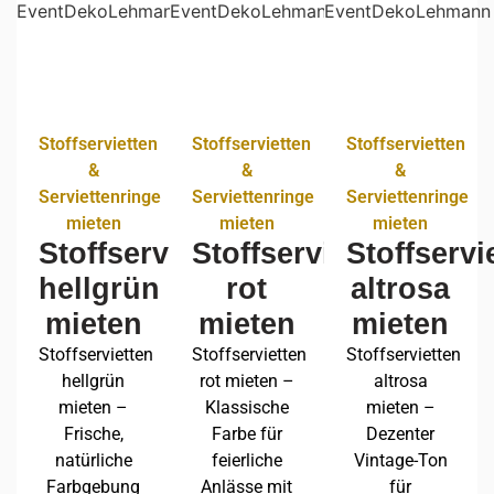
Stoffservietten
Stoffservietten
Stoffservietten
&
&
&
Serviettenringe
Serviettenringe
Serviettenringe
mieten
mieten
mieten
Stoffservietten
Stoffservietten
Stoffservi
hellgrün
rot
altrosa
mieten
mieten
mieten
Stoffservietten
Stoffservietten
Stoffservietten
hellgrün
rot mieten –
altrosa
mieten –
Klassische
mieten –
Frische,
Farbe für
Dezenter
natürliche
feierliche
Vintage-Ton
Farbgebung
Anlässe mit
für