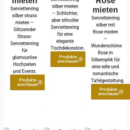
mieten
Rose
silber mieten
mieten
Serviettenring
– Schlichter,
silber strass
Serviettenring
aber stilvoller
mieten –
silber mit
Serviettenring
Glitzernder
Rose mieten
für eine
Strass-
–
elegante
Serviettenring
Wunderschöne
Tischdekoration.
für
Rose in
Produkte
glamouröse
Silberoptik für
anschauen
Hochzeiten
eine edle und
und Events.
romantische
Produkte
Tafelgestaltung.
anschauen
Produkte
anschauen