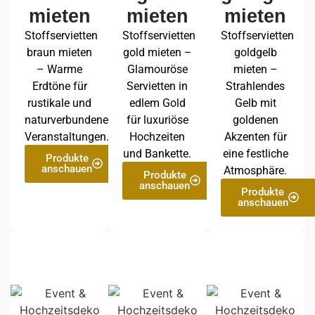
mieten
mieten
mieten
Stoffservietten
Stoffservietten
Stoffservietten
braun mieten
gold mieten –
goldgelb
– Warme
Glamouröse
mieten –
Erdtöne für
Servietten in
Strahlendes
rustikale und
edlem Gold
Gelb mit
naturverbundene
für luxuriöse
goldenen
Veranstaltungen.
Hochzeiten
Akzenten für
und Bankette.
eine festliche
Produkte
anschauen
Atmosphäre.
Produkte
anschauen
Produkte
anschauen