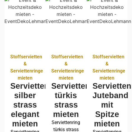
Stoffservietten
Stoffservietten
Stoffservietten
&
&
&
Serviettenringe
Serviettenringe
Serviettenringe
mieten
mieten
mieten
Serviettenring
Serviettenring
Servietten
silber
türkis
Juteband
strass
strass
mit
elegant
mieten
Spitze
mieten
mieten
Serviettenring
türkis strass
Serviettenring
Serviettenring