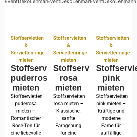
Stoffservietten
Stoffservietten
Stoffservietten
&
&
&
Serviettenringe
Serviettenringe
Serviettenringe
mieten
mieten
mieten
Stoffservietten
Stoffservietten
Stoffservi
puderrosa
rosa
pink
mieten
mieten
mieten
Stoffservietten
Stoffservietten
Stoffservietten
puderrosa
rosa mieten –
pink mieten –
mieten –
Klassische,
Kräftige und
Romantischer
sanfte
moderne
Rosé-Ton für
Farbgebung
Farbe für
eine liebevolle
für eine
auffällige