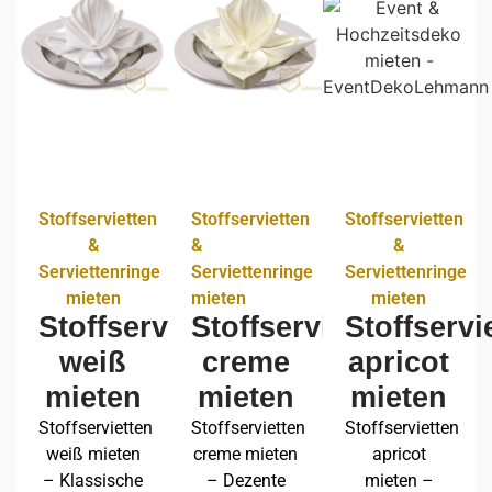
Stoffservietten
Stoffservietten
Stoffservietten
&
&
&
Serviettenringe
Serviettenringe
Serviettenringe
mieten
mieten
mieten
Stoffservietten
Stoffservietten
Stoffservi
weiß
creme
apricot
mieten
mieten
mieten
Stoffservietten
Stoffservietten
Stoffservietten
weiß mieten
creme mieten
apricot
– Klassische
– Dezente
mieten –