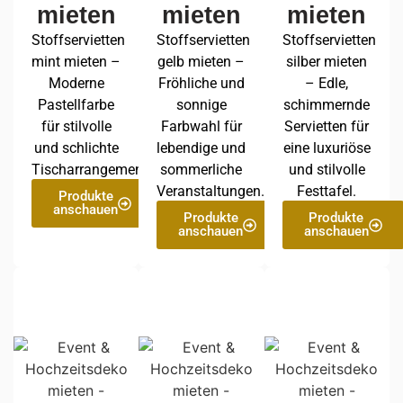
mieten
mieten
mieten
Stoffservietten
Stoffservietten
Stoffservietten
mint mieten –
gelb mieten –
silber mieten
Moderne
Fröhliche und
– Edle,
Pastellfarbe
sonnige
schimmernde
für stilvolle
Farbwahl für
Servietten für
und schlichte
lebendige und
eine luxuriöse
Tischarrangements.
sommerliche
und stilvolle
Veranstaltungen.
Festtafel.
Produkte
anschauen
Produkte
Produkte
anschauen
anschauen