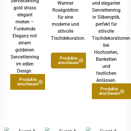
Serviettenring
Warmer
und eleganter
gold strass
Roségoldton
Serviettenring
elegant
für eine
in Silberoptik,
mieten –
moderne und
perfekt für
Funkelnde
stilvolle
stilvolle
Eleganz mit
Tischdekoration.
Tischdekorationen
einem
bei
goldenen
Hochzeiten,
Serviettenring
Produkte
Banketten
anschauen
im edlen
und
Design.
festlichen
Produkte
Anlässen.
anschauen
Produkte
anschauen