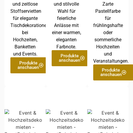
und zeitlose
und stilvolle
Zarte
Stoffservietten
Wahl für
Pastellfarbe
für elegante
feierliche
für
Tischdekorationen
Anlässe mit
frühlingshafte
bei
einer warmen,
oder
Hochzeiten,
eleganten
sommerliche
Banketten
Farbnote.
Hochzeiten
und Events.
und
Produkte
anschauen
Veranstaltungen.
Produkte
anschauen
Produkte
anschauen