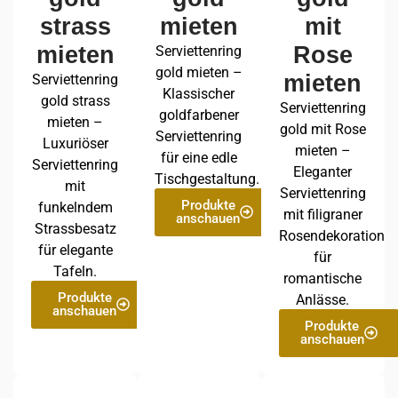
strass
mieten
mit
mieten
Rose
Serviettenring
gold mieten –
mieten
Serviettenring
Klassischer
gold strass
Serviettenring
goldfarbener
mieten –
gold mit Rose
Serviettenring
Luxuriöser
mieten –
für eine edle
Serviettenring
Eleganter
Tischgestaltung.
mit
Serviettenring
Produkte
funkelndem
mit filigraner
anschauen
Strassbesatz
Rosendekoration
für elegante
für
Tafeln.
romantische
Produkte
Anlässe.
anschauen
Produkte
anschauen