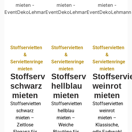
Stoffservietten
Stoffservietten
Stoffservietten
&
&
&
Serviettenringe
Serviettenringe
Serviettenringe
mieten
mieten
mieten
Stoffservietten
Stoffservietten
Stoffservi
schwarz
hellblau
weinrot
mieten
mieten
mieten
Stoffservietten
Stoffservietten
Stoffservietten
schwarz
hellblau
weinrot
mieten –
mieten –
mieten –
Zeitlose
Weiche
Klassische,
Eleganz für
Blautöne für
edle Farbwahl