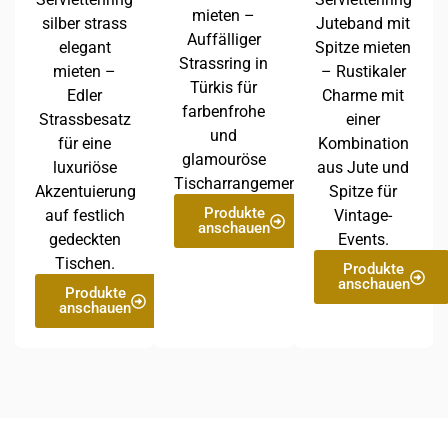
mieten –
silber strass
Juteband mit
Auffälliger
elegant
Spitze mieten
Strassring in
mieten –
– Rustikaler
Türkis für
Edler
Charme mit
farbenfrohe
Strassbesatz
einer
und
für eine
Kombination
glamouröse
luxuriöse
aus Jute und
Tischarrangements.
Akzentuierung
Spitze für
Produkte
auf festlich
Vintage-
anschauen
gedeckten
Events.
Tischen.
Produkte
anschauen
Produkte
anschauen