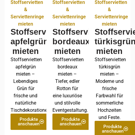
Stoffservietten
Stoffservietten
Stoffservietten
&
&
&
Serviettenringe
Serviettenringe
Serviettenringe
mieten
mieten
mieten
Stoffservietten
Stoffservietten
Stoffservi
apfelgrün
bordeaux
türkisgrü
mieten
mieten
mieten
Stoffservietten
Stoffservietten
Stoffservietten
apfelgrün
bordeaux
türkisgrün
mieten –
mieten –
mieten –
Lebendiges
Tiefer, edler
Moderne und
Grün für
Rotton für
frische
frische und
eine luxuriöse
Farbwahl für
natürliche
und stilvolle
sommerliche
Tischdekorationen.
Eventgestaltung.
Hochzeiten
und Feste.
Produkte
Produkte
anschauen
anschauen
Produkte
anschauen