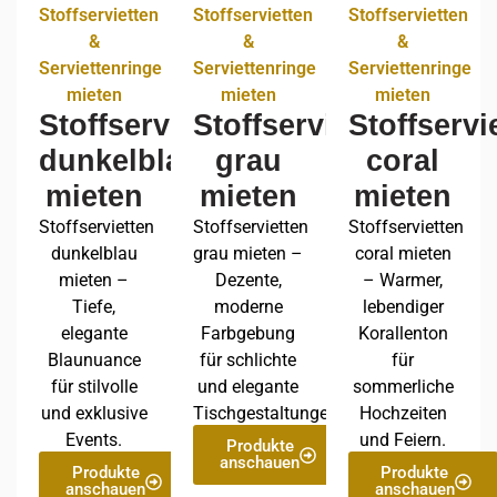
Stoffservietten
Stoffservietten
Stoffservietten
&
&
&
Serviettenringe
Serviettenringe
Serviettenringe
mieten
mieten
mieten
Stoffservietten
Stoffservietten
Stoffservi
dunkelblau
grau
coral
mieten
mieten
mieten
Stoffservietten
Stoffservietten
Stoffservietten
dunkelblau
grau mieten –
coral mieten
mieten –
Dezente,
– Warmer,
Tiefe,
moderne
lebendiger
elegante
Farbgebung
Korallenton
Blaunuance
für schlichte
für
für stilvolle
und elegante
sommerliche
und exklusive
Tischgestaltungen.
Hochzeiten
Events.
und Feiern.
Produkte
anschauen
Produkte
Produkte
anschauen
anschauen